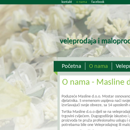
kontakt
o nama
facebook
veleprodaja i maloprod
Početna
O nama
Velep
O nama - Masline d
Poduzeće Masline d.o.o. Mostar osnovano j
djelatnika. S vremenom uspijeva naći svoje 
izvršavajući svoje obveze, sa 14 uposlenih 
Tvrtka Masline d.o.o djeli se na veleproda
trgovini cvijećem. Dugogodišnje iskustvo i
proizvoda te pruža profesionalnu uslugu i d
potrebama bile one Veleprodajnog ili mal