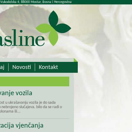
 Vukodolska 4, 88000 Mostar, Bosna i Hercegovina
aj
Novosti
Kontakt
anje vozila
st u ukrašavanju vozila je do sada
nebrojeno slučajeva, bilo da se radi o
lonama ili...
acija vjenčanja