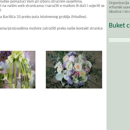
enutke pomažući Vam pri izboru stručnim savjetima.
Organizacija
na našim web stranicama i naručiti e-mailom ili doći i uvjeriti se
vrhunski usav
:
iskustva i str
pa Barišića 33 preko puta istoimenog groblja (Masline).
Buket c
ama/proizvodima možete zatražiti preko našie kontakt stranice