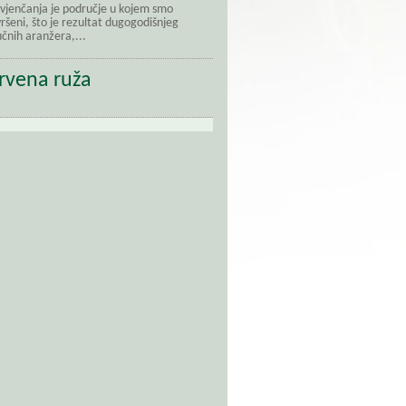
 vjenčanja je područje u kojem smo
ršeni, što je rezultat dugogodišnjeg
učnih aranžera,...
rvena ruža