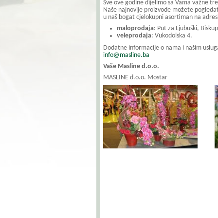
Sve ove godine dijelimo sa Vama važne tr
Naše najnovije proizvode možete pogledati 
u naš bogat cjelokupni asortiman na adresi
maloprodaja
: Put za Ljubuški, Bisku
veleprodaja
: Vukodolska 4.
Dodatne informacije o nama i našim uslug
info@masline.ba
Vaše Masline d.o.o.
MASLINE d.o.o. Mostar