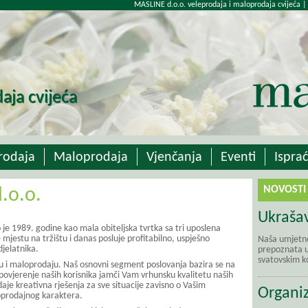
MASLINE d.o.o. veleprodaja i maloprodaja cvijeća |
aja cvijeća
rodaja
Maloprodaja
Vjenčanja
Eventi
Isprać
NOVOSTI
.o.o.
Ukrašav
e 1989. godine kao mala obiteljska tvrtka sa tri uposlena
mjestu na tržištu i danas posluje profitabilno, uspješno
Naša umjetno
djelatnika.
prepoznata u 
svatovskim ko
ju i maloprodaju. Naš osnovni segment poslovanja bazira se na
 povjerenje naših korisnika jamči Vam vrhunsku kvalitetu naših
aje kreativna rješenja za sve situacije zavisno o Vašim
Organiz
oprodajnog karaktera.