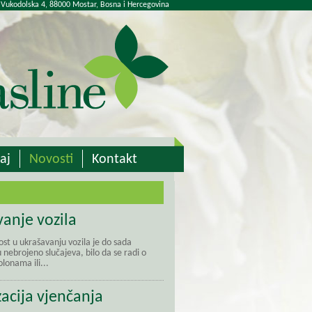
 Vukodolska 4, 88000 Mostar, Bosna i Hercegovina
aj
Novosti
Kontakt
anje vozila
st u ukrašavanju vozila je do sada
nebrojeno slučajeva, bilo da se radi o
lonama ili...
acija vjenčanja