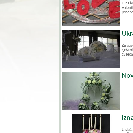
U našo
Valent
posebn
Ukr
Za pos
rješen
cvijeć
Nov
Izna
U sluča