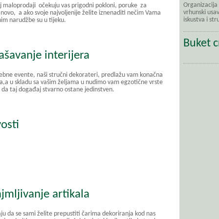
Organizacija
j maloprodaji očekuju vas prigodni pokloni, poruke za
vrhunski usav
inovo, a ako svoje najvoljenije želite iznenaditi nečim Vama
iskustva i str
im narudžbe su u tijeku.
Buket c
ašavanje interijera
ebne evente, naši stručni dekorateri, predlažu vam konačna
ja,a u skladu sa vašim željama u nudimo vam egzotične vrste
a da taj događaj stvarno ostane jedinstven.
osti
jmljivanje artikala
ju da se sami želite prepustiti čarima dekoriranja kod nas