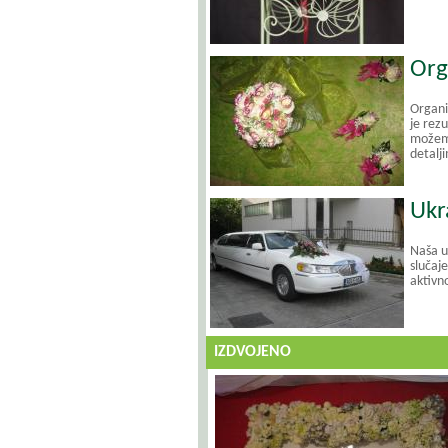
Org
Organi
je rez
možemo
detalj
Ukr
Naša u
slučaje
aktivn
IZDVOJENO