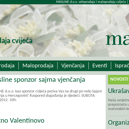
MASLINE d.o.o. veleprodaja i maloprodaja cvijeća |
aja cvijeća
rodaja
Maloprodaja
Vjenčanja
Eventi
Isprać
line sponzor sajma vjenčanja
NOVOSTI
Ukrašav
E d.o.o. kao sponzor cvijeća poziva Vas na drugi po redu Sajam
nja u Hercegovini! Raspored događanja je sljedeći: SUBOTA
2012. 10h:
Naša umjetno
prepoznata u 
svatovskim ko
tno Valentinovo
Organiz