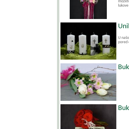
možete 
lukove
Uni
U našo
pored o
Buk
Buk