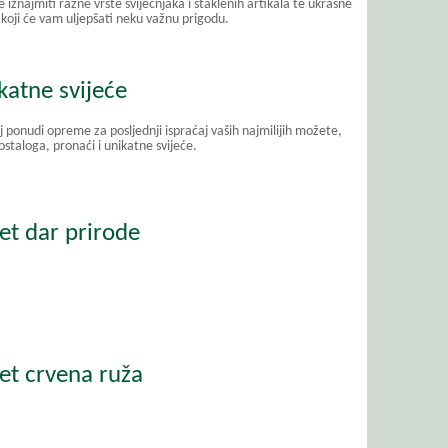
iznajmiti razne vrste svijećnjaka i staklenih artikala te ukrasne
 koji će vam uljepšati neku važnu prigodu.
katne svijeće
j ponudi opreme za posljednji ispraćaj vaših najmilijih možete,
staloga, pronaći i unikatne svijeće.
et dar prirode
et crvena ruža