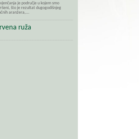
 vjenčanja je područje u kojem smo
ršeni, što je rezultat dugogodišnjeg
učnih aranžera,...
rvena ruža