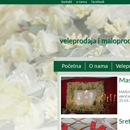
kontakt
o nama
facebook
veleprodaja i maloprod
Početna
O nama
Velep
Mas
MASLIN
vjenča
25.03.
Sre